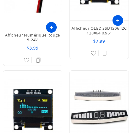
Afficheur OLED SSD1306 I2C
Ajouter
128×64 0.96″
Afficheur Numérique Rouge
5-24V
$7.99
au
$3.99
panier