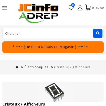
0
0 - $0.00
.•:*'""*:•¦De Beau Rabais En Magasin¦•:*'""*:•.
Électroniques
Cristaux / Afficheurs
Cristaux / Afficheurs