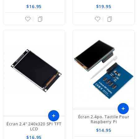
$16.95
$19.95
Écran 2.4po. Tactile Pour
Ajouter
Raspberry Pi
Écran 2.4" 240x320 SPI TFT
LCD
$14.95
au
$16.95