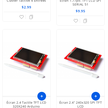
Clavier Tactive 4 Entrées
Écran 1.77po. TFT LCD SPI
Ajouter
Ajouter
SERIAL 51
$2.99
$9.95
au
au
panier
panier
Écran 2.4 Tactile TFT LCD
Écran 2.4" 240x320 SPI TFT
320X240 Arduino
LCD