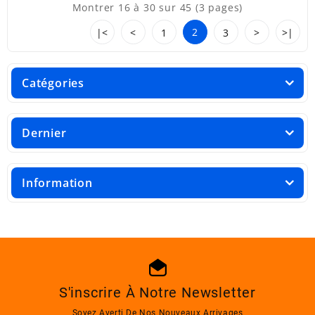
Montrer 16 à 30 sur 45 (3 pages)
2
|<
<
1
3
>
>|
Catégories
Dernier
Information
S'inscrire À Notre Newsletter
Soyez Averti De Nos Nouveaux Arrivages