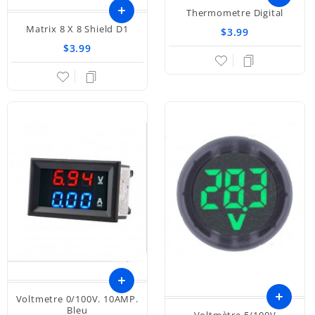
Thermometre Digital
Ajouter
Matrix 8 X 8 Shield D1
$3.99
au
$3.99
panier
Voltmetre 0/100V. 10AMP.
Ajouter
Bleu
Voltmètre 5/100V