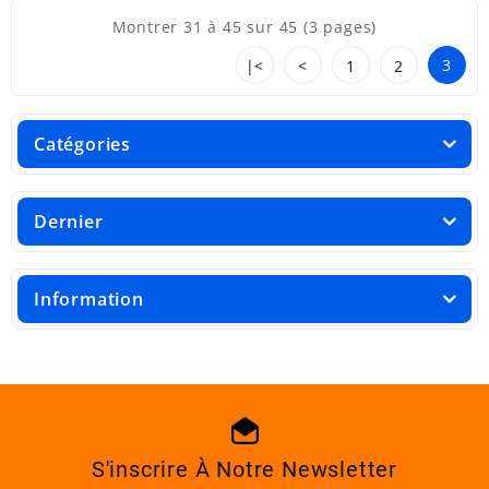
Montrer 31 à 45 sur 45 (3 pages)
3
|<
<
1
2
Catégories
Dernier
Information
S'inscrire À Notre Newsletter