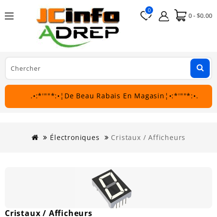
0
0 - $0.00
.•:*'""*:•¦De Beau Rabais En Magasin¦•:*'""*:•.
Électroniques
Cristaux / Afficheurs
Cristaux / Afficheurs