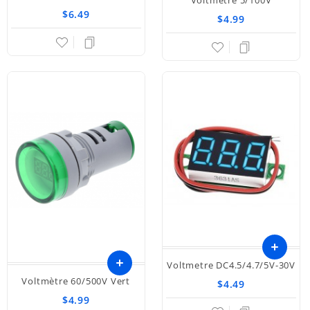
$6.49
au
$4.99
panier
Voltmetre DC4.5/4.7/5V-30V
Ajouter
Voltmètre 60/500V Vert
$4.49
au
$4.99