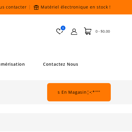
us contacter
Matériel électronique en stock
!
0
0 - $0.00
mérisation
Contactez Nous
•:*'""*:•¦De Beau Rabais En Magasin¦•:*'""*:•.