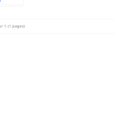
9
au
panier
ur 1 (1 pages)