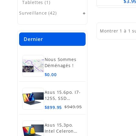
$3.9
Tablettes (1)
Surveillance (42)
Montrer 1 à 1 s
Dernier
Nous Sommes
Déménagés !
$0.00
Asus 15.6po. I7-
1255, SSD
512Go, 16Go
$949.95
$899.95
Asus 15,3po.
Intel Celeron