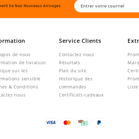
verti De Nos Nouveaux Arrivages
ormation
Service Clients
Ext
ropos de nous
Contactez nous
Prom
rmation de livraison
Résultats
Mar
tique sur les
Plan du site
Cert
rmations sensible
Historique des
Prom
mes & Conditions
commandes
List
tactez nous
Certificats-cadeaux