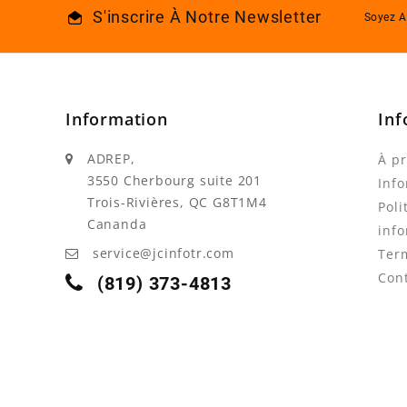
S'inscrire À Notre Newsletter
Soyez A
Information
Inf
ADREP,
À p
3550 Cherbourg suite 201
Info
Trois-Rivières, QC G8T1M4
Poli
Cananda
info
service@jcinfotr.com
Ter
Con
(819) 373-4813