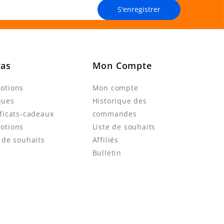
S'enregistrer
ras
Mon Compte
otions
Mon compte
ques
Historique des
ificats-cadeaux
commandes
otions
Liste de souhaits
e de souhaits
Affiliés
Bulletin