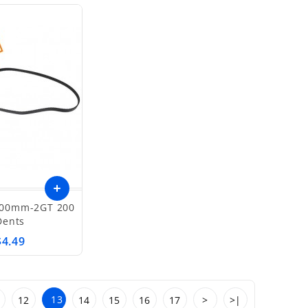
Dents
$4.49
13
12
14
15
16
17
>
>|