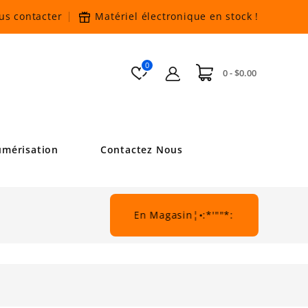
us contacter
Matériel électronique en stock
!
0
0 - $0.00
mérisation
Contactez Nous
""*:•¦De Beau Rabais En Magasin¦•:*'""*:•.