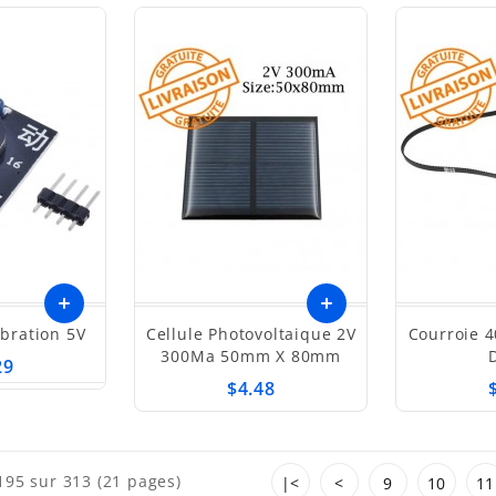
bration 5V
Cellule Photovoltaique 2V
Courroie 400mm-2GT 200
300Ma 50mm X 80mm
29
$4.48
195 sur 313 (21 pages)
|<
<
9
10
11