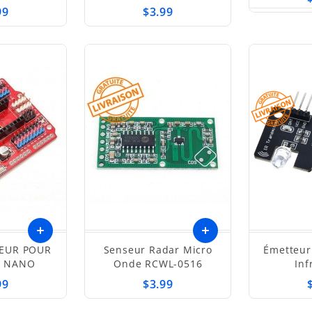
99
$3.99
EUR POUR
Senseur Radar Micro
Émetteur
O NANO
Onde RCWL-0516
Inf
99
$3.99