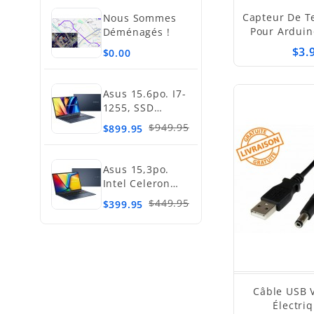
Capteur De T
Nous Sommes
Pour Arduin
Déménagés !
$3.
$0.00
Asus 15.6po. I7-
1255, SSD
512Go, 16Go
$949.95
$899.95
Asus 15,3po.
Intel Celeron
N4020, SSD
$449.95
$399.95
128Go, 4Go
Câble USB V
Électri