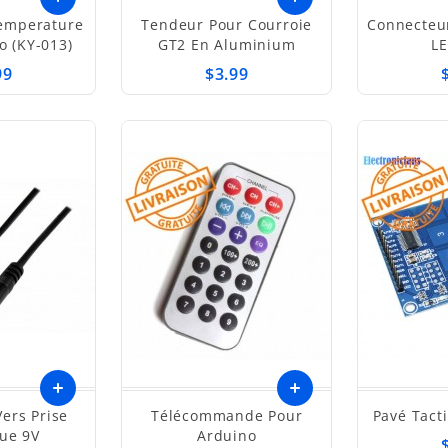
emperature
Tendeur Pour Courroie
Connecteur
o (KY-013)
GT2 En Aluminium
L
99
$3.99
ers Prise
Télécommande Pour
Pavé Tacti
que 9V
Arduino