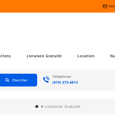
No
tions
Livraison Gratuite
Location
Nu
Téléphone:
Chercher
.•:*'
(819) 373-4813
Livraision Gratuite