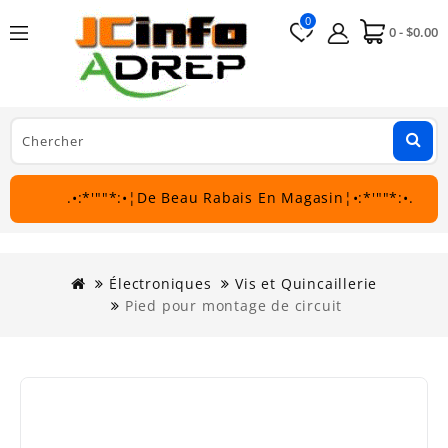
0
0 - $0.00
.•:*'""*:•¦De Beau Rabais En Magasin¦•:*'""*:•.
Électroniques
Vis et Quincaillerie
Pied pour montage de circuit