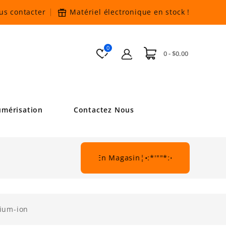
us contacter
Matériel électronique en stock
!
0
0 - $0.00
mérisation
Contactez Nous
'""*:•¦De Beau Rabais En Magasin¦•:*'""*:•.
hium-ion