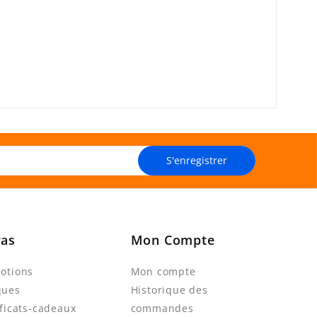
S'enregistrer
ras
Mon Compte
otions
Mon compte
ques
Historique des
ificats-cadeaux
commandes