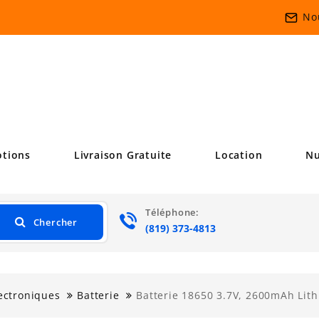
No
tions
Livraison Gratuite
Location
Nu
Téléphone:
Chercher
.•:*
(819) 373-4813
ectroniques
Batterie
Batterie 18650 3.7V, 2600mAh Lit