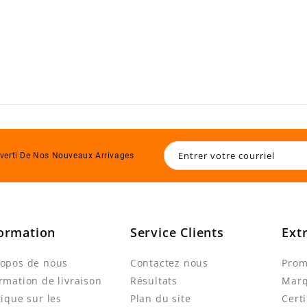
verti De Nos Nouveaux Arrivages
ormation
Service Clients
Ext
ropos de nous
Contactez nous
Prom
rmation de livraison
Résultats
Mar
tique sur les
Plan du site
Cert