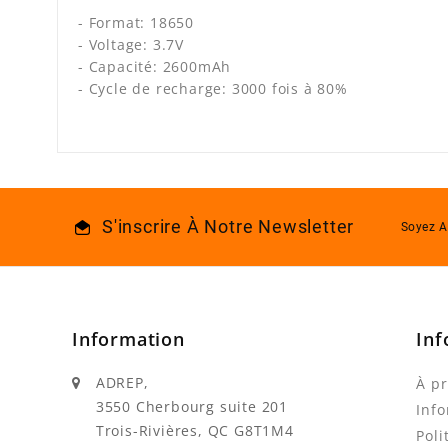
- Format: 18650
- Voltage: 3.7V
- Capacité: 2600mAh
- Cycle de recharge: 3000 fois à 80%
S'inscrire À Notre Newsletter
Soyez A
Information
Inf
ADREP,
À p
3550 Cherbourg suite 201
Info
Trois-Rivières, QC G8T1M4
Poli