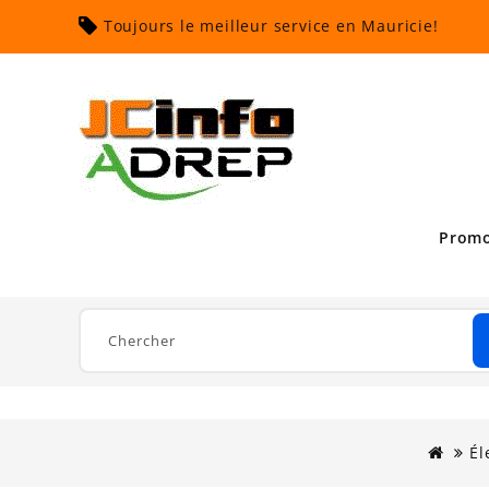
Toujours le meilleur service en Mauricie!
Promo
Él