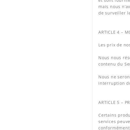
et sont fourni
mais nous n’av
de surveiller 
ARTICLE 4 – M
Les prix de no
Nous nous rése
contenu du Ser
Nous ne serons
interruption d
ARTICLE 5 – P
Certains produ
services peuve
conformément 