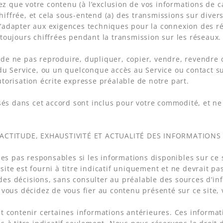
 que votre contenu (à l’exclusion de vos informations de ca
iffrée, et cela sous-entend (a) des transmissions sur diver
’adapter aux exigences techniques pour la connexion des ré
 toujours chiffrées pendant la transmission sur les réseaux.
de ne pas reproduire, dupliquer, copier, vendre, revendre 
 du Service, ou un quelconque accès au Service ou contact sur
utorisation écrite expresse préalable de notre part.
lisés dans cet accord sont inclus pour votre commodité, et ne 
XACTITUDE, EXHAUSTIVITÉ ET ACTUALITÉ DES INFORMATIONS
 pas responsables si les informations disponibles sur ce s
site est fourni à titre indicatif uniquement et ne devrait pa
es décisions, sans consulter au préalable des sources d’in
i vous décidez de vous fier au contenu présenté sur ce site, 
it contenir certaines informations antérieures. Ces informat