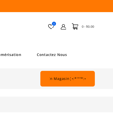
0
0 - $0.00
mérisation
Contactez Nous
:•¦De Beau Rabais En Magasin¦•:*'""*:•.