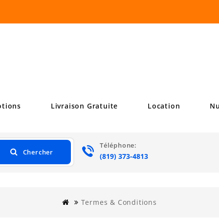
tions
Livraison Gratuite
Location
Nu
Téléphone:
Chercher
.•:*'""*
(819) 373-4813
Termes & Conditions