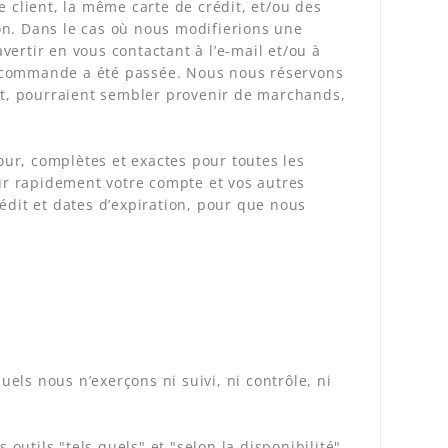
lient, la même carte de crédit, et/ou des
on. Dans le cas où nous modifierions une
ertir en vous contactant à l’e-mail et/ou à
a commande a été passée. Nous nous réservons
ent, pourraient sembler provenir de marchands,
ur, complètes et exactes pour toutes les
r rapidement votre compte et vos autres
édit et dates d’expiration, pour que nous
uels nous n’exerçons ni suivi, ni contrôle, ni
outils "tels quels" et "selon la disponibilité",