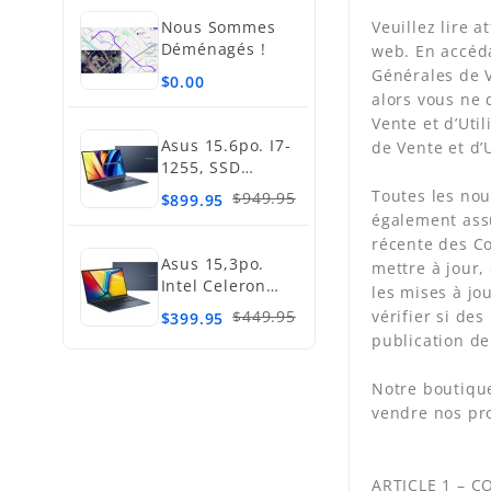
Nous Sommes
Veuillez lire 
Déménagés !
web. En accéda
Générales de V
$0.00
alors vous ne 
Vente et d’Uti
Asus 15.6po. I7-
de Vente et d’U
1255, SSD
512Go, 16Go
Toutes les nou
$949.95
$899.95
également assu
récente des Co
Asus 15,3po.
mettre à jour,
Intel Celeron
les mises à jo
N4020, SSD
$449.95
vérifier si de
$399.95
128Go, 4Go
publication de
Notre boutique
vendre nos pro
ARTICLE 1 – 