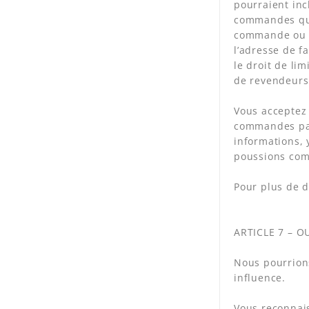
pourraient in
commandes qui 
commande ou si
l’adresse de 
le droit de li
de revendeurs 
Vous acceptez 
commandes pas
informations, 
poussions comp
Pour plus de d
ARTICLE 7 – O
Nous pourrions
influence.
Vous reconnaiss