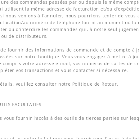
clure des commandes passées par ou depuis le même compte c
utilisent la même adresse de facturation et/ou d’expéditi
 nous venions à l’annuler, nous pourrions tenter de vous av
facturation/au numéro de téléphone fourni au moment où l
miter ou d’interdire les commandes qui, à notre seul jugem
ou de distributeurs.
de fournir des informations de commande et de compte à jo
sées sur notre boutique. Vous vous engagez à mettre à jou
y compris votre adresse e-mail, vos numéros de cartes de cr
léter vos transactions et vous contacter si nécessaire.
étails, veuillez consulter notre Politique de Retour.
UTILS FACULTATIFS
 vous fournir l’accès à des outils de tierces parties sur lesq
ez et acceptez le fait que nous fournissons l’accès à de tels 