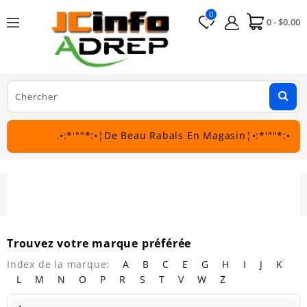
0
0 - $0.00
.•:*'""*:•¦De Beau Rabais En Magasin¦•:*'""*:•.
Marque
Trouvez votre marque préférée
Index de la marque:
A
B
C
E
G
H
I
J
K
L
M
N
O
P
R
S
T
V
W
Z