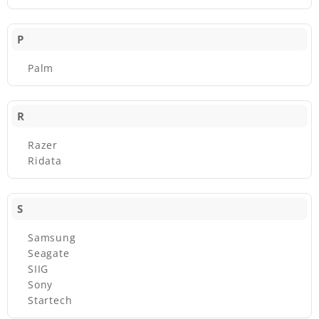
P
Palm
R
Razer
Ridata
S
Samsung
Seagate
SIIG
Sony
Startech