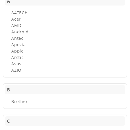
A
A4TECH
Acer
AMD
Android
Antec
Apevia
Apple
Arctic
Asus
AZIO
B
Brother
C