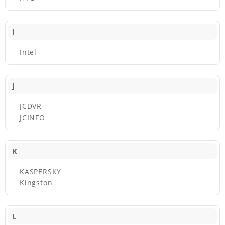
I
Intel
J
JCDVR
JCINFO
K
KASPERSKY
Kingston
L