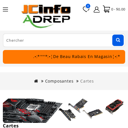
0
0 - $0.00
.•:*'""*:•¦De Beau Rabais En Magasin¦•:*'""*:•
Composantes
Cartes
Cartes