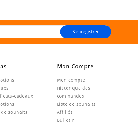
S'enregistrer
ras
Mon Compte
otions
Mon compte
ques
Historique des
ificats-cadeaux
commandes
otions
Liste de souhaits
e de souhaits
Affiliés
Bulletin