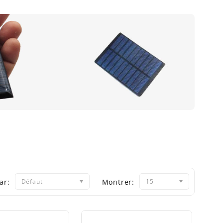
ar:
Défaut
Montrer:
15