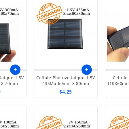
taique 1.5V
Cellule Photovoltaique 1.5V
Cellule
Ajouter
 X 70mm
435Ma 60mm X 80mm
110X60mm
au
9
$4.25
panier