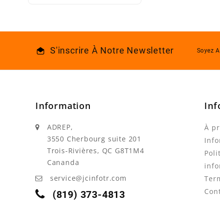
S'inscrire À Notre Newsletter
Soyez A
Information
Inf
ADREP,
À p
3550 Cherbourg suite 201
Info
Trois-Rivières, QC G8T1M4
Poli
Cananda
info
service@jcinfotr.com
Ter
Con
(819) 373-4813