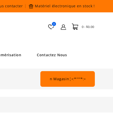
us contacter
Matériel électronique en stock
!
0
0 - $0.00
mérisation
Contactez Nous
*:•¦De Beau Rabais En Magasin¦•:*'""*:•.