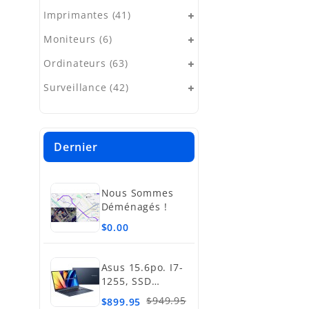
Imprimantes (41)
Moniteurs (6)
Ordinateurs (63)
Surveillance (42)
Dernier
Nous Sommes
Déménagés !
$0.00
Asus 15.6po. I7-
1255, SSD
512Go, 16Go
$949.95
$899.95