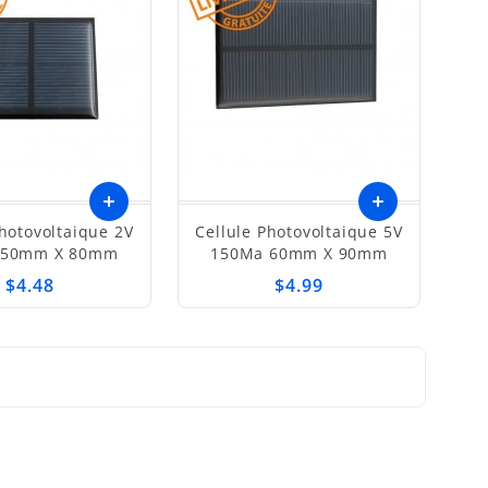
Photovoltaique 2V
Cellule Photovoltaique 5V
Ajouter
 50mm X 80mm
150Ma 60mm X 90mm
au
$4.48
$4.99
panier