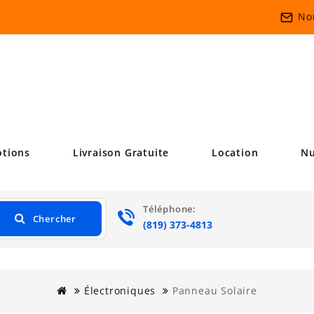
No
tions
Livraison Gratuite
Location
Nu
Téléphone:
Chercher
.•:*'""
(819) 373-4813
Électroniques
Panneau Solaire