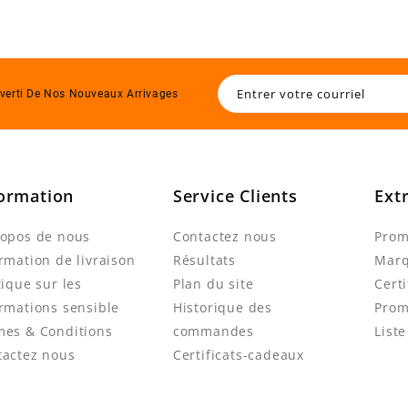
verti De Nos Nouveaux Arrivages
ormation
Service Clients
Ext
ropos de nous
Contactez nous
Prom
rmation de livraison
Résultats
Mar
tique sur les
Plan du site
Cert
rmations sensible
Historique des
Prom
mes & Conditions
commandes
List
tactez nous
Certificats-cadeaux