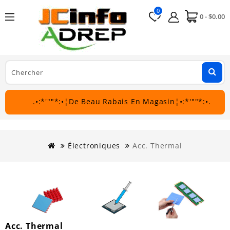
0
0 - $0.00
.•:*'""*:•¦De Beau Rabais En Magasin¦•:*'""*:•.
Électroniques
Acc. Thermal
Acc. Thermal