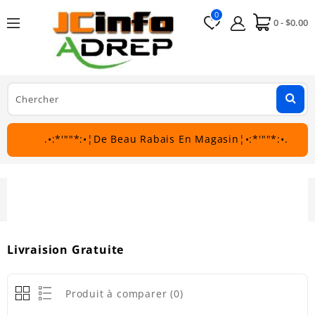
0
0 - $0.00
.•:*'""*:•¦De Beau Rabais En Magasin¦•:*'""*:•.
Livraision Gratuite
Livraision Gratuite
Produit à comparer (0)