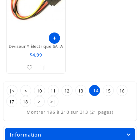
Diviseur Y Électrique SATA
$4.99
14
|<
<
10
11
12
13
15
16
17
18
>
>|
Montrer 196 à 210 sur 313 (21 pages)
Information