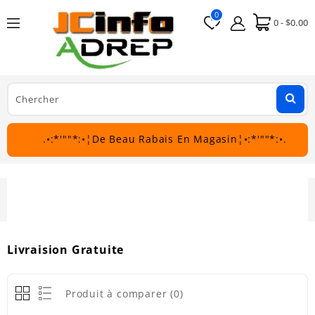
0
0 - $0.00
.•:*'""*:•¦De Beau Rabais En Magasin¦•:*'""*:•.
Livraision Gratuite
Livraision Gratuite
Produit à comparer (0)