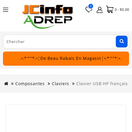
0
0 - $0.00
.•:*'""*:•¦De Beau Rabais En Magasin¦•:*'""*:•.
Composantes
Claviers
Clavier USB HP français