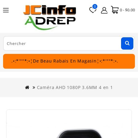
0
0 - $0.00
.•:*'""*:•¦De Beau Rabais En Magasin¦•:*'""*:•.
Caméra AHD 1080P 3.6MM 4 en 1