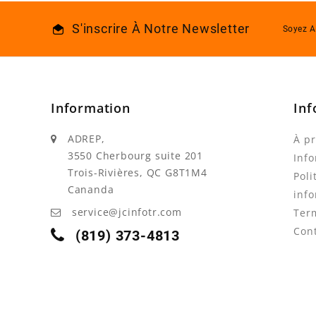
S'inscrire À Notre Newsletter
Soyez A
Information
Inf
ADREP,
À p
3550 Cherbourg suite 201
Info
Trois-Rivières, QC G8T1M4
Poli
Cananda
info
service@jcinfotr.com
Ter
Con
(819) 373-4813