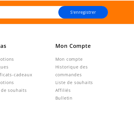
S'enregistrer
ras
Mon Compte
otions
Mon compte
ques
Historique des
ificats-cadeaux
commandes
otions
Liste de souhaits
e de souhaits
Affiliés
Bulletin