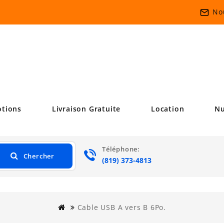
No
tions
Livraison Gratuite
Location
Nu
Téléphone:
Chercher
(819) 373-4813
Cable USB A vers B 6Po.