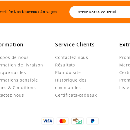
verti De Nos Nouveaux Arrivages
ormation
Service Clients
Ext
ropos de nous
Contactez nous
Prom
rmation de livraison
Résultats
Mar
tique sur les
Plan du site
Cert
rmations sensible
Historique des
Prom
mes & Conditions
commandes
List
tactez nous
Certificats-cadeaux